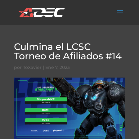
Culmina el LCSC
Torneo de Afiliados #14
por
ToXavier
|
Ene 7, 2023