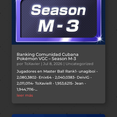
Ranking Comunidad Cubana
Pokémon VGC – Season M-3
por
ToXavier
|
Jul 8, 2026
|
Uncategorized
Jugadores en Master Ball Rank1- unagiboi -
2,080,3802- Enix64 - 2,040,0383- DeiviG -
2,011,0114- ToXavieR - 1,953,6215- Jean -
1,944,7116-...
leer más