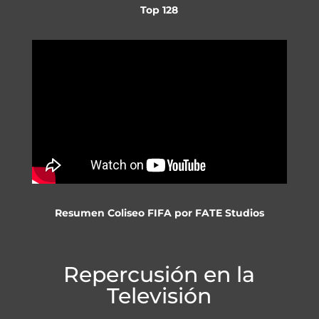
Top 128
Resumen Coliseo FIFA por FATE Studios
Repercusión en la
Televisión