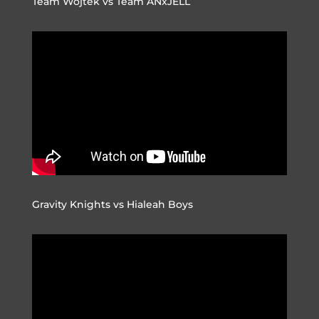
Team Wojtek vs Team ANxJELL
Gravity Knights vs Hialeah Boys