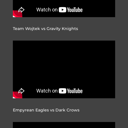
Team Wojtek vs Gravity Knights
Empyrean Eagles vs Dark Crows