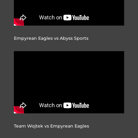
Empyrean Eagles vs Abyss Sports
Team Wojtek vs Empyrean Eagles