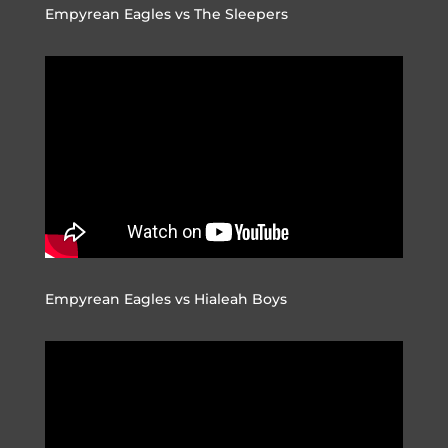
Empyrean Eagles vs The Sleepers
Empyrean Eagles vs Hialeah Boys