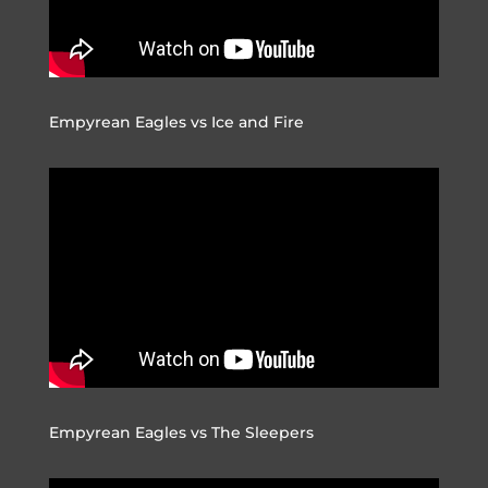
Empyrean Eagles vs Ice and Fire
Empyrean Eagles vs The Sleepers