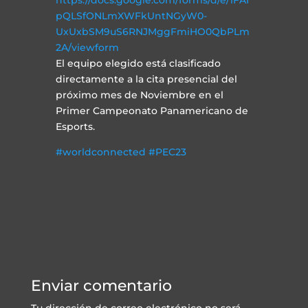
pQLSfONLmXWFkUntNGyW0-
UxUxbSM9uS6RNJMggFmiHO0QbPLm
2A/viewform
El equipo elegido está clasificado
directamente a la cita presencial del
próximo mes de Noviembre en el
Primer Campeonato Panamericano de
Esports.
#worldconnected
#PEC23
Enviar comentario
Tu dirección de correo electrónico no será