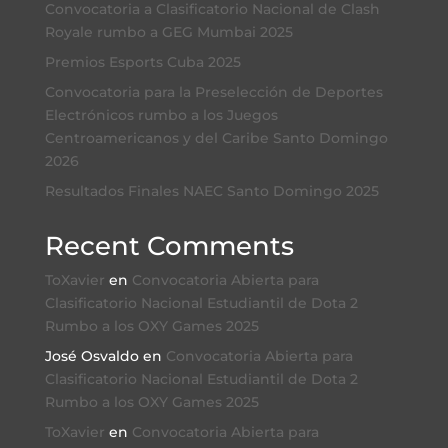
Convocatoria a Clasificatorio Nacional de Clash
Royale rumbo a GEG Mumbai 2025
Premios Esports Cuba 2025
Convocatoria para la Preselección de Deportes
Electrónicos rumbo a los Juegos
Centroamericanos y del Caribe Santo Domingo
2026
Resultados Finales NAEC Santo Domingo 2025
Recent Comments
ToXavier
en
Convocatoria Abierta para
Clasificatorio Nacional Estudiantil de Dota 2
Rumbo a los OXY Games 2025
José Osvaldo
en
Convocatoria Abierta para
Clasificatorio Nacional Estudiantil de Dota 2
Rumbo a los OXY Games 2025
ToXavier
en
Convocatoria Abierta para