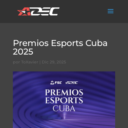
Premios Esports Cuba
2025
por
ToXavier
|
Dic 29, 2025