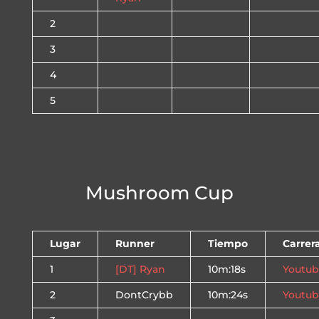
2
3
4
5
Mushroom Cup
Lugar
Runner
Tiempo
Carrer
1
[DT] Ryan
10m:18s
Youtu
2
DontCrybb
10m:24s
Youtu