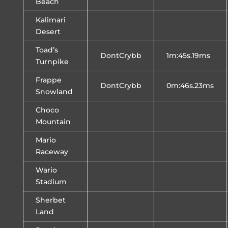
Beach
Kalimari
Desert
Toad’s
DontCrybb
1m:45s.19ms
Turnpike
Frappe
DontCrybb
0m:46s.23ms
Snowland
Choco
Mountain
Mario
Raceway
Wario
Stadium
Sherbet
Land